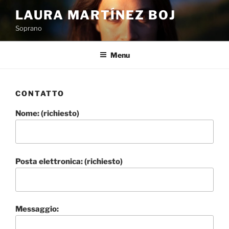
Salta
LAURA MARTÍNEZ BOJ
al
Soprano
contenuto
Menu
CONTATTO
Nome: (richiesto)
Posta elettronica: (richiesto)
Messaggio: