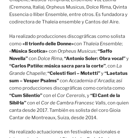
(Cremona, Italia), Orpheus Musicus, Dolce Rima, Qvinta
Essencia o Iliber Ensemble, entre otros. Es fundadora y
codirectora de Thaleia ensemble y Cantos del Aire.
Ha realizado producciones discográficas como solista
como
«Il trionfo delle
Donne»
con
Thaleia Ensemble
;
«
Música Scotica»
con
Orpheus Musicus
;
“Saffo
Novella”
con
Dolce Rima
,
“Antonio Soler: Obra vocal”
y
“Carlos Patiño: música sacra para la corte”
, con
La
Grande Chapelle
;
“Celesti fiori – Motetti”
y
“Laetatus
sum – Vesper Psalms”
con
Accademia d´Arcadia
; así
como producciones discográficas como corista como
“Cum Silentio”
con el
Cor Cererols
, y
“El Cant de la
Sibil·la”
con el
Cor de Cambra Francesc Valls
, con quien
canta desde 2017. También es solista del coro Gioia
Cantar de Montreaux, Suiza, desde 2014.
Ha realizado actuaciones en festivales nacionales e